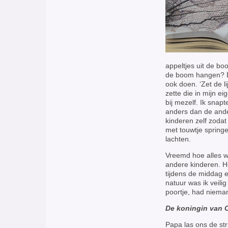
appeltjes uit de bo
de boom hangen? D
ook doen. ‘Zet de l
zette die in mijn 
bij mezelf. Ik snap
anders dan de ande
kinderen zelf zodat
met touwtje springe
lachten.
Vreemd hoe alles we
andere kinderen. He
tijdens de middag e
natuur was ik veil
poortje, had niema
De koningin van 
Papa las ons de str