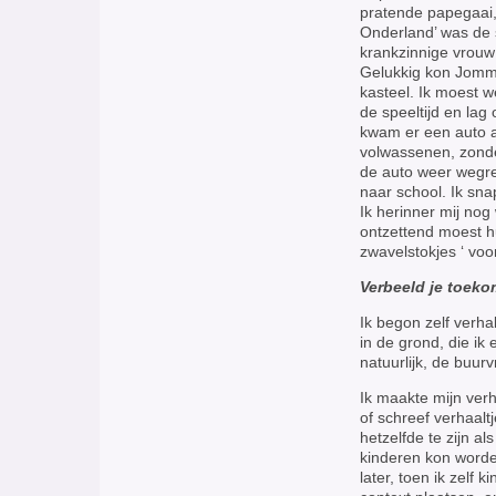
pratende papegaai, 
Onderland’ was de s
krankzinnige vrouw
Gelukkig kon Jomme
kasteel. Ik moest w
de speeltijd en lag
kwam er een auto a
volwassenen, zonder
de auto weer wegree
naar school. Ik sna
Ik herinner mij nog
ontzettend moest hu
zwavelstokjes ‘ vo
Verbeeld je toeko
Ik begon zelf verha
in de grond, die ik
natuurlijk, de buur
Ik maakte mijn verh
of schreef verhaalt
hetzelfde te zijn a
kinderen kon worden
later, toen ik zelf 