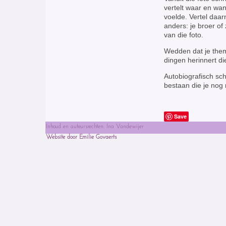
vertelt waar en wan
voelde. Vertel daar
anders: je broer of
van die foto.
Wedden dat je them
dingen herinnert di
Autobiografisch sch
bestaan die je nog n
Save
Inhoud en auteursrechten: Ina Vandewijer
Website door Emilie Govaerts