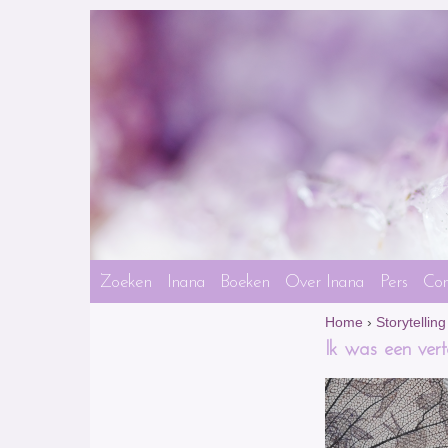
Zoeken
Inana
Boeken
Over Inana
Pers
Con
Home
›
Storytelling
Ik was een verte