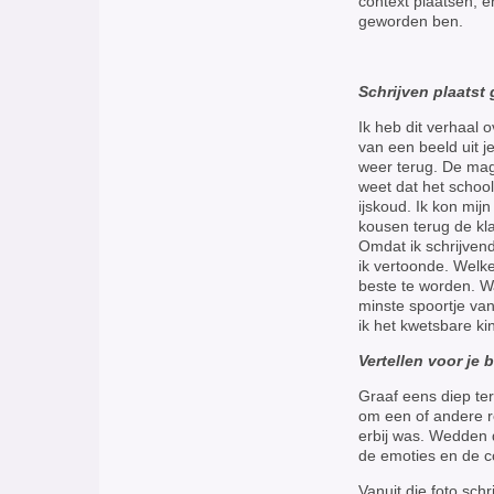
context plaatsen, en
geworden ben.
Schrijven plaatst
Ik heb dit verhaal 
van een beeld uit j
weer terug. De mag
weet dat het schoo
ijskoud. Ik kon mij
kousen terug de klas
Omdat ik schrijven
ik vertoonde. Welke 
beste te worden. W
minste spoortje va
ik het kwetsbare ki
Vertellen voor je 
Graaf eens diep ter
om een of andere r
erbij was. Wedden d
de emoties en de co
Vanuit die foto schr