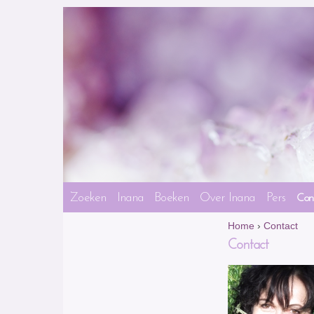
Zoeken
Inana
Boeken
Over Inana
Pers
Con
Home
›
Contact
Contact