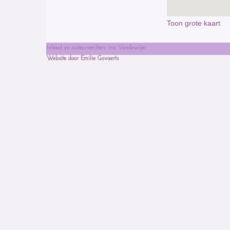
Toon grote kaart
Inhoud en auteursrechten: Ina Vandewijer
Website door Emilie Govaerts