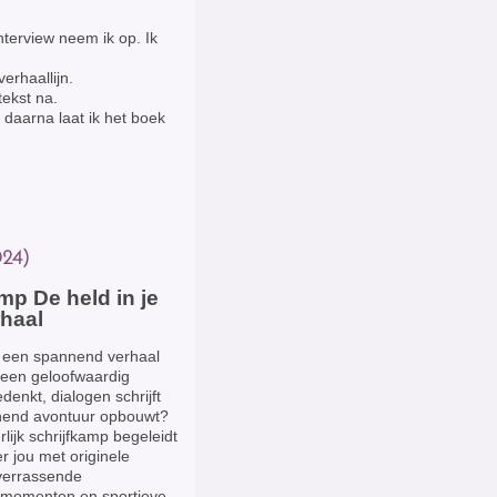
interview neem ik op. Ik
erhaallijn.
tekst na.
 daarna laat ik het boek
024)
mp De held in je
rhaal
e een spannend verhaal
lf een geloofwaardig
enkt, dialogen schrijft
nend avontuur opbouwt?
rlijk schrijfkamp begeleidt
r jou met originele
verrassende
smomenten en sportieve