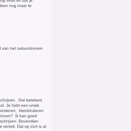
ijl vindt en dat je
alleen nog maar te
d van het natuurdomein
schrijven. Dat betekent
mst. Je hebt een uniek
 kinderen, kleinkinderen
eginnen? Ik kan goed
pschrijven. Bovendien
 vertelt. Dat op zich is al