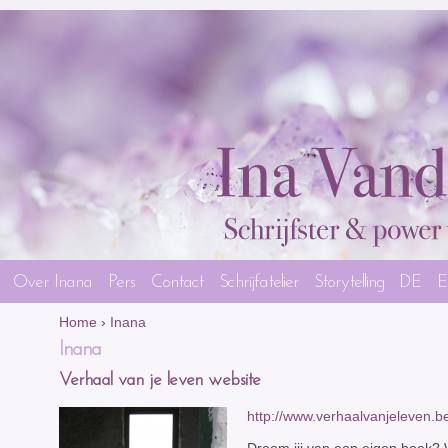
Over Inana
Pers
Contact
Schrijfatelier
Storytelling
DE
Home
›
Inana
Inana
Verhaal van je leven website
http://www.verhaalvanjeleven.b