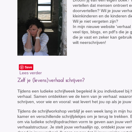
Droom jij van een eigen boek? W
vertellen dat mensen ontroert e
doorvertellen? Wil je jouw ver
kleinkinderen en de kinderen d
Wil je niet vergeten zijn?
In mijn nieuwe website 'verhaal 
veel tips, blogs, en pdf's die j
die je vast en zeker kan gebruik
wilt neerschrijven!
Save
Lees verder
Zelf je (levens)verhaal schrijven?
Tijdens een ludieke schrijfweek begeleid ik jou individueel bij
verhaal. Samen ontdekken we de kern van je verhaal: waarom
schrijven, voor wie en vooral: wat levert het jou op als je jouw 
Tijdens de schrijfworkshop verblijf je een week lang in mijn h
kamer en verschillende schrijfplekjes om je terug te trekken. Er
om via ludieke schrijfopdrachten vorm te geven aan jouw ver
verhaalstructuur. Je stelt jouw verhaallijn op, ontdekt jouw ve