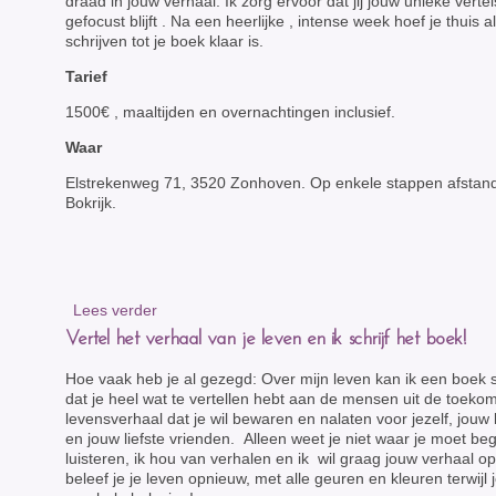
draad in jouw verhaal. Ik zorg ervoor dat jij jouw unieke vertelst
gefocust blijft . Na een heerlijke , intense week hoef je thuis 
schrijven tot je boek klaar is.
Tarief
1500€ , maaltijden en overnachtingen inclusief.
Waar
Elstrekenweg 71, 3520 Zonhoven. Op enkele stappen afstan
Bokrijk.
Lees verder
Vertel het verhaal van je leven en ik schrijf het boek!
Hoe vaak heb je al gezegd: Over mijn leven kan ik een boek 
dat je heel wat te vertellen hebt aan de mensen uit de toeko
levensverhaal dat je wil bewaren en nalaten voor jezelf, jouw
en jouw liefste vrienden. Alleen weet je niet waar je moet b
luisteren, ik hou van verhalen en ik wil graag jouw verhaal o
beleef je je leven opnieuw, met alle geuren en kleuren terwijl je