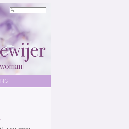
ENG
e