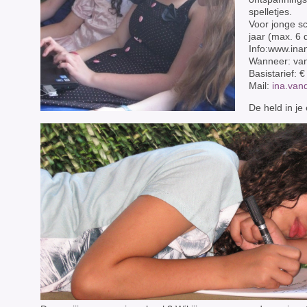
spelletjes.
Voor jonge sc
jaar (max. 6
Info:www.ina
Wanneer: van 
Basistarief: 
Mail:
ina.van
De held in je