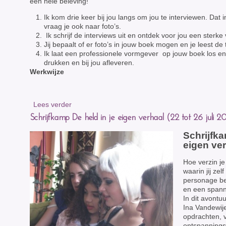
een hele beleving!
Ik kom drie keer bij jou langs om jou te interviewen. Dat 
vraag je ook naar foto’s.
Ik schrijf de interviews uit en ontdek voor jou een sterke v
Jij bepaalt of er foto’s in jouw boek mogen en je leest de 
Ik laat een professionele vormgever op jouw boek los en
drukken en bij jou afleveren.
Werkwijze
Lees verder
Schrijfkamp De held in je eigen verhaal (22 tot 26 juli 2
Schrijfka
eigen ve
Hoe verzin j
waarin jij ze
personage bed
en een span
In dit avontuu
Ina Vandewije
opdrachten, 
ontspanning