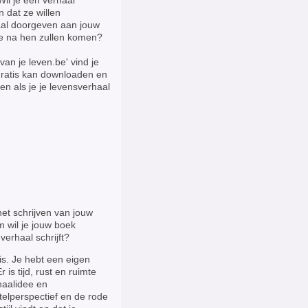
il je een verhaal
n dat ze willen
haal doorgeven aan jouw
ie na hen zullen komen?
van je leven.be' vind je
e gratis kan downloaden en
en als je je levensverhaal
 het schrijven van jouw
 wil je jouw boek
verhaal schrijft?
uis. Je hebt een eigen
 is tijd, rust en ruimte
haalidee en
rtelperspectief en de rode