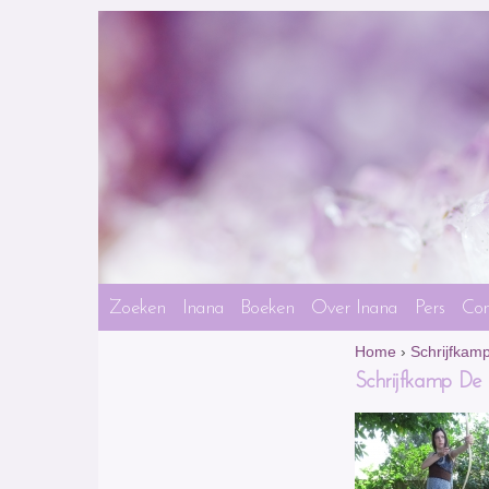
Zoeken
Inana
Boeken
Over Inana
Pers
Con
Home
›
Schrijfkamp
Schrijfkamp De h