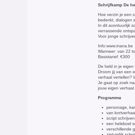
Schrijfkamp De hel
Hoe verzin je een 
bedenkt, dialogen 
In dit avontuurlijk
verrassende ontspa
Voor jonge schrijve
Info:www.inana.be
Wanneer: van 22 tot
Basistarief: €300
De held in je eigen
Droom jij van een e
verhaal vertellen? 
Je gaat op zoek naa
jouw eigen verhaal.
Programma
personage, kara
van kortverhaa
script schrijve
een heleboel s
verschillende g
zintuiglijk sch