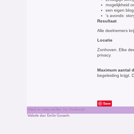
mogelijkheid o
een eigen blog
's avonds: story
Resultaat
Alle deelnemers kri
Locatie
Zonhoven. Elke dee
privacy.
Maximum aantal 
begeleiding krijgt. 
Save
Inhoud en auteursrechten: Ina Vandewijer
Website door Emilie Govaerts