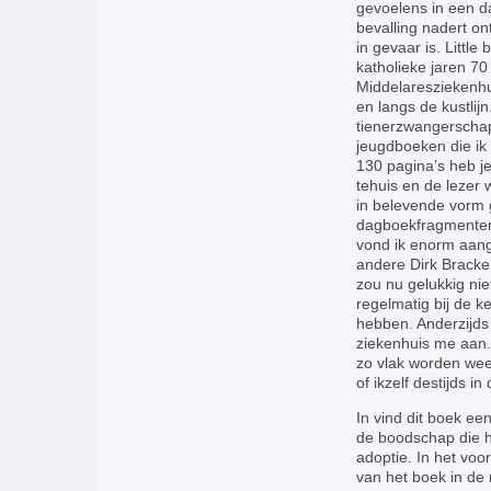
gevoelens in een d
bevalling nadert on
in gevaar is. Little
katholieke jaren 7
Middelaresziekenhui
en langs de kustli
tienerzwangerschap
jeugdboeken die ik
130 pagina’s heb je
tehuis en de lezer
in belevende vorm 
dagboekfragmenten.
vond ik enorm aang
andere Dirk Bracke,
zou nu gelukkig ni
regelmatig bij de k
hebben. Anderzijds 
ziekenhuis me aan.
zo vlak worden weer
of ikzelf destijds i
In vind dit boek ee
de boodschap die h
adoptie. In het vo
van het boek in de 