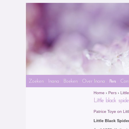
Zoeken
Inana
Boeken
Over Inana
Con
Pers
Home
›
Pers
›
Littl
Little black spide
Patrice Toye on Lit
Little Black Spide