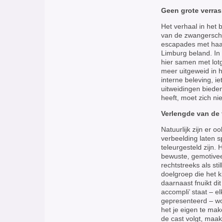
Geen grote verra
Het verhaal in het b
van de zwangerscha
escapades met haar
Limburg beland. In
hier samen met lot
meer uitgeweid in 
interne beleving, ie
uitweidingen bieden
heeft, moet zich ni
Verlengde van de 
Natuurlijk zijn er o
verbeelding laten s
teleurgesteld zijn. 
bewuste, gemotivee
rechtstreeks als stil
doelgroep die het ki
daarnaast fnuikt dit
accompli’ staat – e
gepresenteerd – wo
het je eigen te ma
de cast volgt, maak