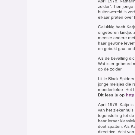
April 1978. Kathari
zolder’. Tien jong
buitenwereld is ve
elkaar praten over
Gelukkig heeft Katj
ongeboren kindje. Z
meeste andere meis
haar gewone leventje
en gebukt gaat onde
Als de bevalling di
Wat is er gebeurd 
op de zolder.
Little Black Spider
jonge meisjes die
moederliefde. Het b
Dit lees je op
http
April 1978. Katja i
van het ziekenhuis v
tegenstelling tot d
haar leraar klassie
doet spatten. Als K
directrice, écht van