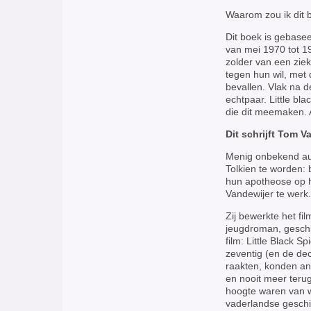
Waarom zou ik dit 
Dit boek is gebasee
van mei 1970 tot 1
zolder van een zi
tegen hun wil, met
bevallen. Vlak na 
echtpaar. Little bla
die dit meemaken. 
Dit schrijft Tom 
Menig onbekend aut
Tolkien te worden:
hun apotheose op h
Vandewijer te werk.
Zij bewerkte het fi
jeugdroman, geschik
film: Little Black S
zeventig (en de de
raakten, konden an
en nooit meer terug 
hoogte waren van w
vaderlandse geschi