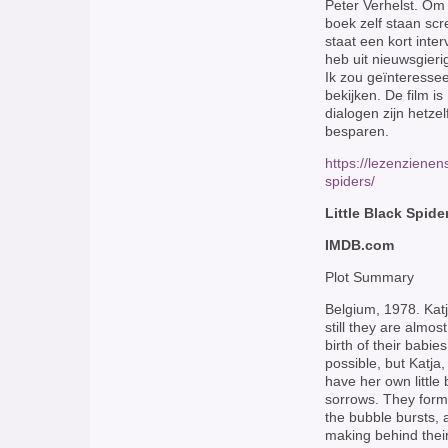
Peter Verhelst. Om 
boek zelf staan scr
staat een kort inter
heb uit nieuwsgieri
Ik zou geïnteressee
bekijken. De film is
dialogen zijn hetzel
besparen.
https://lezenzienen
spiders/
Little Black Spid
IMDB.com
Plot Summary
Belgium, 1978. Katja
still they are almos
birth of their babi
possible, but Katja
have her own little
sorrows. They form 
the bubble bursts, 
making behind their