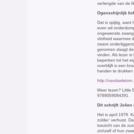
verlengde van de f
Ogenschijnlijk lic
Dat is spijtig, wan
even wil onderdomp
ongewenste zwange
vlotheid waarmee dit 
zware onderliggende
genomen slaagt de 
vinden. Als lezer i
beperken tot het ei
overblijft is een k
handen te drukken 
http://vandaeletom.
Meer lezen? Little 
9789059084391.
Dit schrijft Jolien
Het is april 1978.
zolder’ verhuist. 
toezicht van de zu
zichzelf of hun zw